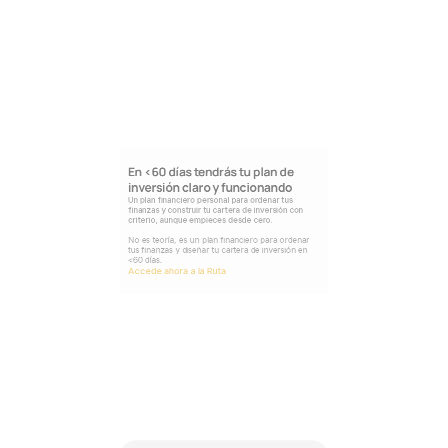
En <60 días tendrás tu plan de 
inversión claro y funcionando
Un plan financiero personal para ordenar tus 
finanzas y construir tu cartera de inversión con 
criterio, aunque empieces desde cero. 
No es teoría, es un plan financiero para ordenar 
tus finanzas y diseñar tu cartera de inversión en 
<60 días.
Accede ahora a la Ruta