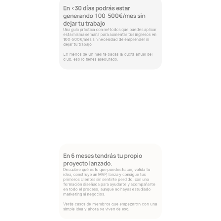
En <30 días podrás estar 
generando  100-500€/mes sin 
dejar tu trabajo
Una guía práctica con métodos que puedes aplicar 
esta misma semana para aumentar tus ingresos en 
100-500€/mes sin necesidad de emprender ni 
dejar tu trabajo. 
En menos de un mes te pagas la cuota anual del 
club, eso lo tienes asegurado. 
En 6 meses tendrás tu propio 
proyecto lanzado.
Descubre qué es lo que puedes hacer, valida tu 
idea, construye un MVP, lanza y consigue tus 
primeros clientes sin sentirte perdido, con una 
formación diseñada para ayudarte y acompañarte 
en todo el proceso, aunque no hayas estudiado 
marketing ni negocios.
Verás casos de miembros que empezaron con una 
simple idea y ahora ya viven de eso.