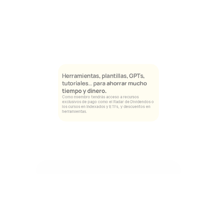
Herramientas, plantillas, GPTs, 
tutoriales… para 
ahorrar mucho 
tiempo y dinero.
Como miembro tendrás acceso a recursos 
exclusivos de pago como el Radar de Dividendos o 
los cursos en Indexados y ETFs, y descuentos en 
herramientas.
¡Me has convencido!