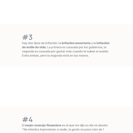
#3
Hay dos tipos de inflación: la 
inflación monetaria
 y la 
inflación
de estilo de vida
. La primera es causada por los gobiernos, la 
segunda es causada por gastar más cuando te suben el sueldo. 
Evita ambas, pero la segunda está en tus manos.
#4
El 
mejor consejo financiero 
es el que me dijo un día mi abuelo: 
"
No intentes impresionar a nadie, la gente no pasa más de 1 