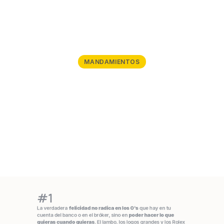
MANDAMIENTOS
#1
La verdadera 
felicidad no radica en los 0's
 que hay en tu 
cuenta del banco o en el bróker, sino en 
poder hacer lo que 
quieras cuando quieras
. El lambo, los logos grandes y los Rolex 