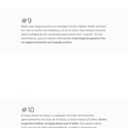
#9
Nada que valga la pena se consigue fácil y rápido. Nadie se hace 
rico de la noche a la mañana, y si es el caso, han estado muchos 
años trabajando sin resultados para tener esa "suerte". En las 
inversiones, pasa lo mismo. Recuerda: 
todo ingreso pasivo fue 
en algún momento un trabajo activo.
#10
El largo plazo en bolsa o cualquier otro tipo de inversión 
generalmente son más de 10 años, a veces hasta 20 años. 
En los 
negocios online, el largo plazo son 5 años
. Eso quiere decir 
que con pocos años emprendiendo, puedes conseguir los 