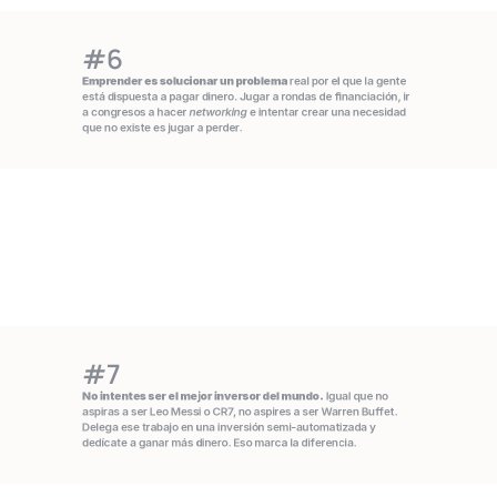
#6
Emprender es solucionar un problema 
real por el que la gente 
está dispuesta a pagar dinero. Jugar a rondas de financiación, ir 
a congresos a hacer 
networking
 e intentar crear una necesidad 
que no existe es jugar a perder.
#7
No intentes ser el mejor inversor del mundo.
 Igual que no 
aspiras a ser Leo Messi o CR7, no aspires a ser Warren Buffet. 
Delega ese trabajo en una inversión semi-automatizada y 
dedícate a ganar más dinero. Eso marca la diferencia.