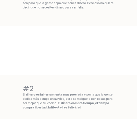
son para que la gente sepa que tienes dinero. Pero eso no quiere 
decir que no necesites dinero para ser feliz.
#2
El 
dinero es la herramienta más preciada
 y por la que la gente 
dedica más tiempo en su vida, pero se malgasta con cosas para 
ser mejor que su vecino. 
El dinero compra tiempo, el tiempo 
compra libertad, la libertad es felicidad.