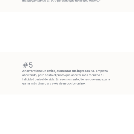
minuto pensando en otra persona que no es uno mismo.
"
#5
Ahorrar tiene un límite, aumentar tus ingresos no.
 Empieza 
ahorrando, pero hasta el punto que ahorrar más reduzca tu 
felicidad o nivel de vida. En ese momento, tienes que empezar a 
ganar más dinero a través de negocios online.