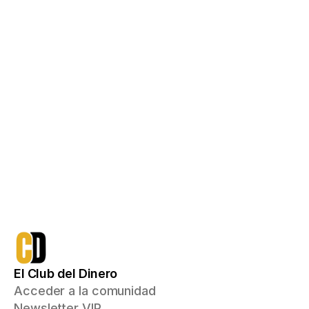
Acceso de por vida con un pago único
750€
qué incluye:
Todo lo que ya tienes
Acceso a Ruta Inversor, 
Emprendedor y Multiplicador
Mentoría inicial 1a1 donde recibirás 
un plan de acción personalizado 
con el que podrás aumentar tus 
ingresos e invertir para conseguir 
tus objetivos financieros
Me apunto
El Club del Dinero
Acceder a la comunidad
Newsletter VIP