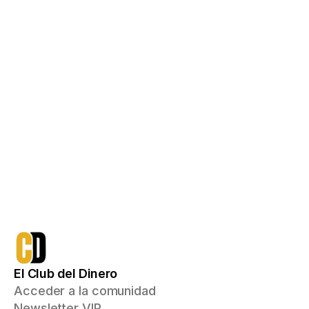
Acceso de por vida con un pago único
750€
qué incluye:
Todo lo que ya tienes
Acceso a Ruta Inversor, 
Emprendedor y Multiplicador
Mentoría inicial 1a1 donde recibirás 
un plan de acción personalizado 
con el que podrás aumentar tus 
ingresos e invertir para conseguir 
tus objetivos financieros
Me apunto
El Club del Dinero
Acceder a la comunidad
Newsletter VIP