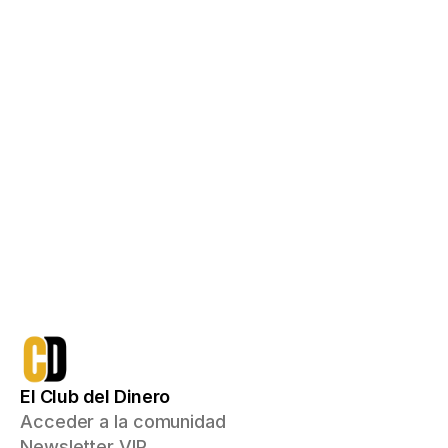
Acceso de por vida con un pago único
750€
qué incluye:
Todo lo que ya tienes
Acceso a Ruta Inversor, 
Emprendedor y Multiplicador
Mentoría inicial 1a1 donde recibirás 
un plan de acción personalizado 
con el que podrás aumentar tus 
ingresos e invertir para conseguir 
tus objetivos financieros
Me apunto
El Club del Dinero
Acceder a la comunidad
Newsletter VIP