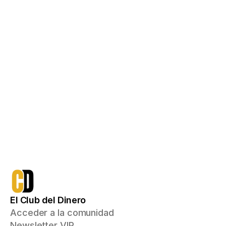
Acceso de por vida con un pago único
750€
qué incluye:
Todo lo que ya tienes
Acceso a Ruta Inversor, 
Emprendedor y Multiplicador
Mentoría inicial 1a1 donde recibirás 
un plan de acción personalizado 
con el que podrás aumentar tus 
ingresos e invertir para conseguir 
tus objetivos financieros
Me apunto
El Club del Dinero
Acceder a la comunidad
Newsletter VIP