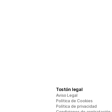
qué incluye:
es
Todo lo que ya tien
sor, Emprendedor y 
Acceso a Ruta Inve
Multiplicador
donde recibirás un plan 
Mentoría inicial 1a1 
zado con el que 
de acción personali
ingresos e invertir 
podrás aumentar tus 
objetivos financieros
para conseguir tus 
punto
Me a
Tostón legal
Aviso Legal
Política de Cookies
Política de privacidad
Condiciones de contratación