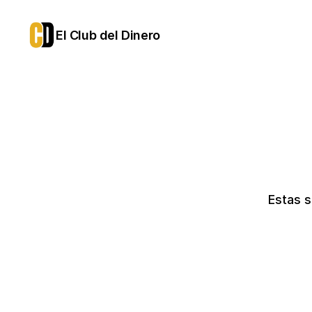
El Club del Dinero
Estas s
ANUAL
Acceso durante 12 meses po
30€
20€
/mes