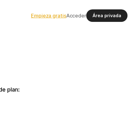
Empieza gratis
Acceder
Área privada
de plan:
ago único