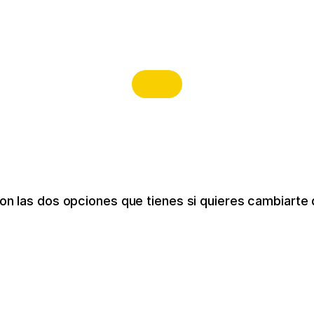
on las dos opciones que tienes si quieres cambiarte 
LIFETIME
r 240€
Acceso de por vida con un p
750€