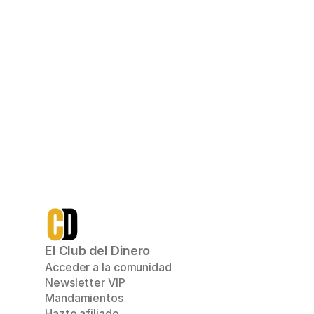
qué incluye:
Todo lo que ya tien
Acceso a Ruta Inver
Multiplicador
Mentoría inicial 1a1 
de acción personali
podrás aumentar tus 
para conseguir tus 
Me a
El Club del Dinero
Acceder a la comunidad
Newsletter VIP
Mandamientos
Hazte afiliado