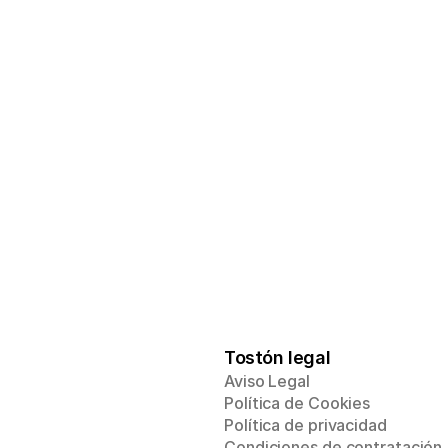
qué incluye:
es
Todo lo que ya tien
sor, Emprendedor y 
Acceso a Ruta Inve
Multiplicador
donde recibirás un plan 
Mentoría inicial 1a1 
zado con el que 
de acción personali
ingresos e invertir 
podrás aumentar tus 
objetivos financieros
para conseguir tus 
punto
Me a
Tostón legal
Aviso Legal
Política de Cookies
Política de privacidad
Condiciones de contratación