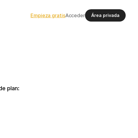
Empieza gratis
Acceder
Área privada
de plan:
ago único