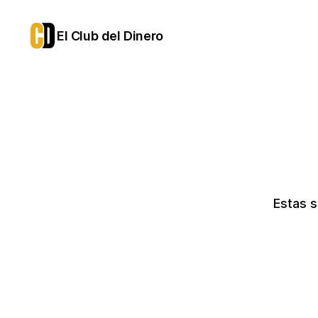
El Club del Dinero
Estas s
ANUAL
Acceso durante 12 meses po
30€
20€
/mes