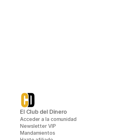
qué incluye:
Todo lo que ya tien
Acceso a Ruta Inver
Multiplicador
Mentoría inicial 1a1 
de acción personali
podrás aumentar tus 
para conseguir tus 
Me a
El Club del Dinero
Acceder a la comunidad
Newsletter VIP
Mandamientos
Hazte afiliado