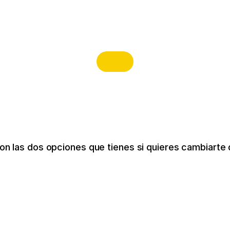
on las dos opciones que tienes si quieres cambiarte 
LIFETIME
r 240€
Acceso de por vida con un p
750€