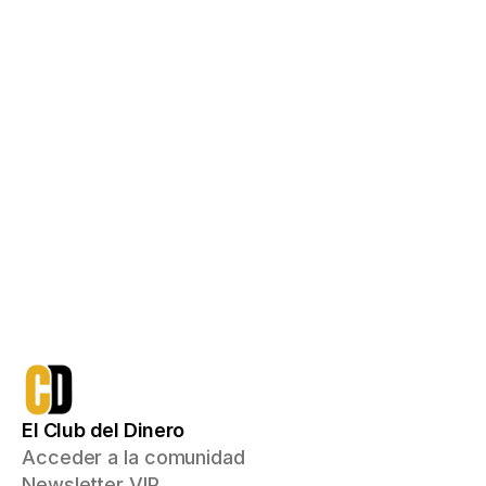
Acceso de por vida con un pago único
750€
qué incluye:
Todo lo que ya tienes
Acceso a Ruta Inversor, 
Emprendedor y Multiplicador
Mentoría inicial 1a1 donde recibirás 
un plan de acción personalizado 
con el que podrás aumentar tus 
ingresos e invertir para conseguir 
tus objetivos financieros
Me apunto
El Club del Dinero
Acceder a la comunidad
Newsletter VIP