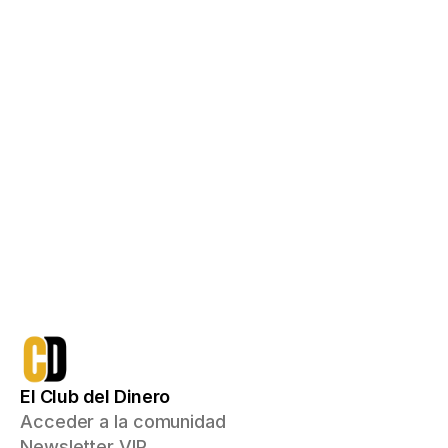
Acceso de por vida con un pago único
750€
qué incluye:
Todo lo que ya tienes
Acceso a Ruta Inversor, 
Emprendedor y Multiplicador
Mentoría inicial 1a1 donde recibirás 
un plan de acción personalizado 
con el que podrás aumentar tus 
ingresos e invertir para conseguir 
tus objetivos financieros
Me apunto
El Club del Dinero
Acceder a la comunidad
Newsletter VIP