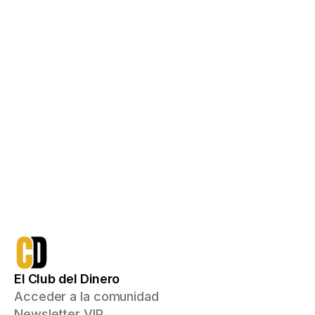
Acceso de por vida con un pago único
750€
qué incluye:
Todo lo que ya tienes
Acceso a Ruta Inversor, 
Emprendedor y Multiplicador
Mentoría inicial 1a1 donde recibirás 
un plan de acción personalizado 
con el que podrás aumentar tus 
ingresos e invertir para conseguir 
tus objetivos financieros
Me apunto
El Club del Dinero
Acceder a la comunidad
Newsletter VIP